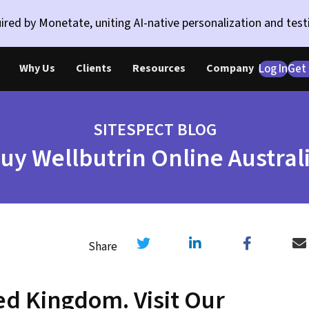
ired by Monetate, uniting AI-native personalization and testi
Why Us
Clients
Resources
Company
Log In
Get
SITESPECT BLOG
uy Wellbutrin Online Austral
Share
ed Kingdom. Visit Our